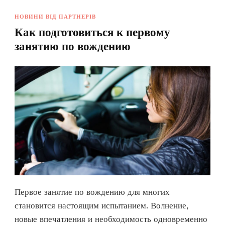
НОВИНИ ВІД ПАРТНЕРІВ
Как подготовиться к первому
занятию по вождению
Первое занятие по вождению для многих
становится настоящим испытанием. Волнение,
новые впечатления и необходимость одновременно