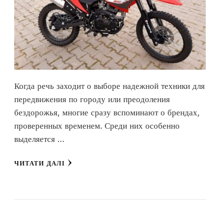
Когда речь заходит о выборе надежной техники для
передвижения по городу или преодоления
бездорожья, многие сразу вспоминают о брендах,
проверенных временем. Среди них особенно
выделяется …
ЧИТАТИ ДАЛІ