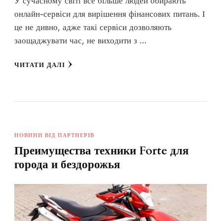
У сучасному світі все більше людей обирають
онлайн-сервіси для вирішення фінансових питань. І
це не дивно, адже такі сервіси дозволяють
заощаджувати час, не виходити з …
ЧИТАТИ ДАЛІ
НОВИНИ ВІД ПАРТНЕРІВ
Преимущества техники Forte для
города и бездорожья