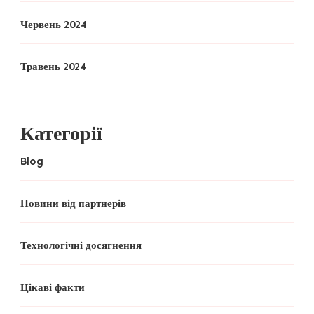
Червень 2024
Травень 2024
Категорії
Blog
Новини від партнерів
Технологічні досягнення
Цікаві факти