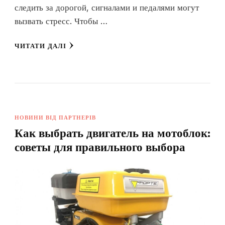
следить за дорогой, сигналами и педалями могут
вызвать стресс. Чтобы …
ЧИТАТИ ДАЛІ
НОВИНИ ВІД ПАРТНЕРІВ
Как выбрать двигатель на мотоблок:
советы для правильного выбора