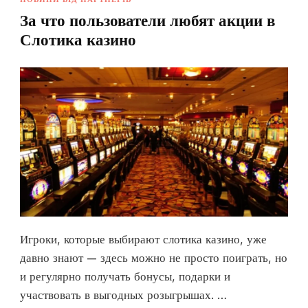
За что пользователи любят акции в
Слотика казино
Игроки, которые выбирают слотика казино, уже
давно знают — здесь можно не просто поиграть, но
и регулярно получать бонусы, подарки и
участвовать в выгодных розыгрышах. …