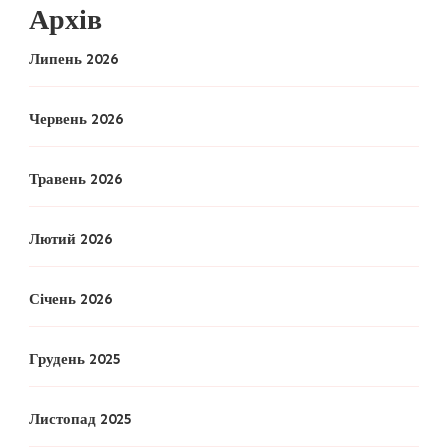
Архів
Липень 2026
Червень 2026
Травень 2026
Лютий 2026
Січень 2026
Грудень 2025
Листопад 2025