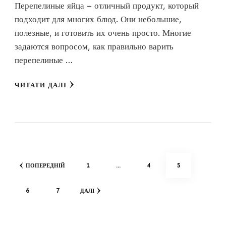
Перепелиные яйца – отличный продукт, который
подходит для многих блюд. Они небольшие,
полезные, и готовить их очень просто. Многие
задаются вопросом, как правильно варить
перепелиные …
ЧИТАТИ ДАЛІ
Навігація
СТОРІНКА
СТОРІНКА
СТОРІНКА
1
…
4
5
ПОПЕРЕДНІЙ
записів
СТОРІНКА
СТОРІНКА
6
7
ДАЛІ