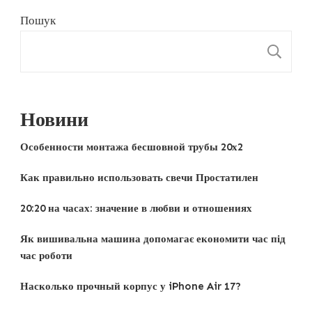
Пошук
П
Новини
Особенности монтажа бесшовной трубы 20х2
Как правильно использовать свечи Простатилен
20:20 на часах: значение в любви и отношениях
Як вишивальна машина допомагає економити час під
час роботи
Насколько прочный корпус у iPhone Air 17?