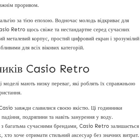
авжнім проривом.
тальгію за тією епохою. Водночас молодь відкриває для
Casio Retro щось свіже та нестандартне серед сучасних
ий металевий корпус, простий цифровий екран і зрозумілий
абливими для всіх вікових категорій.
ників Casio Retro
і моделі мають низку переваг, які роблять їх справжньою
ристання.
Casio завжди славилися своєю якістю. Ці годинники
падіння, подряпини та навіть занурення у воду.
 з багатьма сучасними брендами, Casio Retro залишається
, хто хоче отримати стильний аксесуар без значних витрат.