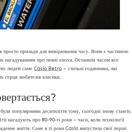
ж просто прилади для вимірювання часу. Вони є частиною
ть нагадуванням про певні епохи. Останнім часом все
стях людей саме
Casio Retro
– стильні годинники, які
ь серця любителів класики.
вертається?
і були популярними десятиліття тому, сьогодні знову стають
ro нагадують про 80-90-ті роки – часи, коли технології
кденне життя. Саме в ті роки Casio випустила свої перші