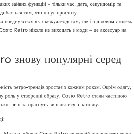
яких зайвих функцій – тільки час, дата, секундомір та
добається тим, хто цінує простоту.
 поєднуються як з кежуал-одягом, так і з діловим стилем.
Casio Retro ніколи не виходять з моди – це аксесуар на
ro знову популярні серед
ність ретро-трендів зростає з кожним роком. Окрім одягу,
ву роль у створенні образу. Casio Retro стали частиною
ажні речі та прагнуть вирізнятися з натовпу.
і:
.
Молодь обирає Casio Retro як спосіб підкреслити свою