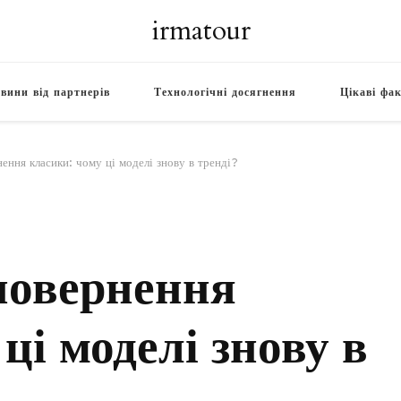
irmatour
вини від партнерів
Технологічні досягнення
Цікаві фа
ення класики: чому ці моделі знову в тренді?
 повернення
ці моделі знову в