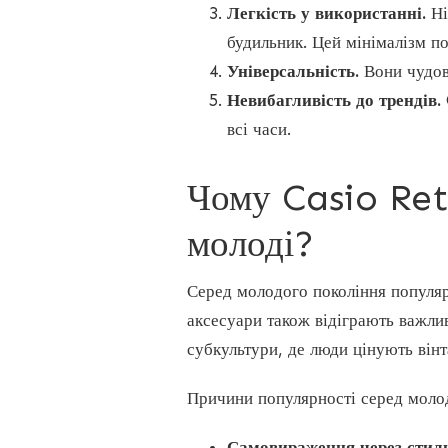
Легкість у використанні.
Ні
будильник. Цей мінімалізм по
Універсальність.
Вони чудово
Невибагливість до трендів.
всі часи.
Чому Casio Ret
молоді?
Серед молодого покоління популяр
аксесуари також відіграють важли
субкультури, де люди цінують вінт
Причини популярності серед молод
Самовираження через стиль