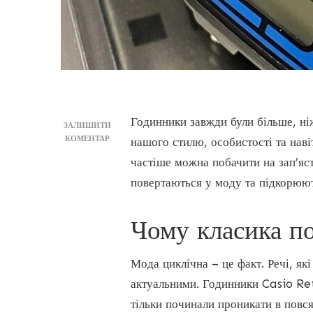
Годинники завжди були більше, ні
ЗАЛИШИТИ
ДО
КОМЕНТАР
нашого стилю, особистості та наві
CASIO
частіше можна побачити на зап’я
RETRO
–
повертаються у моду та підкорюют
ПОВЕРНЕННЯ
КЛАСИКИ:
ЧОМУ
Чому класика по
ЦІ
МОДЕЛІ
ЗНОВУ
Мода циклічна – це факт. Речі, як
В
актуальними. Годинники Casio Ret
ТРЕНДІ?
тільки починали проникати в повся