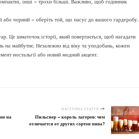
омпактні, інші – трохи більші. Важливо, щоб годинник
й або чорний – оберіть той, що пасує до вашого гардеробу.
ар. Це шматочок історії, який повертається, щоб нагадати
ь на майбутнє. Незалежно від віку та уподобань, кожен
мент ностальгії або новий модний акцент.
НАСТУПНА СТАТТЯ
ни на
Пильснер – король лагеров: чем
отличается от других сортов пива?