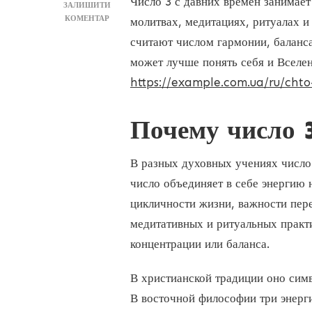
Число 3 с давних времён занимает
ЗАЛИШИТИ
ДО
КОМЕНТАР
молитвах, медитациях, ритуалах и
ЧИСЛО
считают числом гармонии, баланса
3
В
может лучше понять себя и Вселе
ДУХОВНЫХ
https://example.com.ua/ru/chto
ПРАКТИКАХ
Почему число 
В разных духовных учениях число 
число объединяет в себе энергию 
цикличности жизни, важности пере
медитативных и ритуальных практ
концентрации или баланса.
В христианской традиции оно сим
В восточной философии три энерг