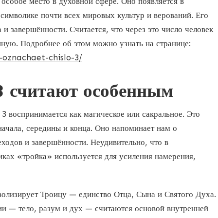
 особое место в духовной сфере. Оно появляется в
 символике почти всех мировых культур и верований. Его
 и завершённости. Считается, что через это число человек
нную. Подробнее об этом можно узнать на странице:
-oznachaet-chislo-3/
3 считают особенным
3 воспринимается как магическое или сакральное. Это
начала, середины и конца. Оно напоминает нам о
ходов и завершённости. Неудивительно, что в
иках «тройка» используется для усиления намерения,
волизирует Троицу — единство Отца, Сына и Святого Духа.
ии — тело, разум и дух — считаются основой внутренней