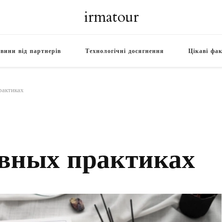
irmatour
вини від партнерів
Технологічні досягнення
Цікаві фа
рактиках
овных практиках