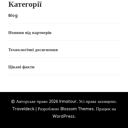
Категорії
Blog
Новини від партнерів
Технологічні досягнення
Цікаві факти
© Авторське право 2026
irmatour
. Усі права захищено.
Traveldeck | Разроблено
Blossom Themes
. Працює на
WordPress
.