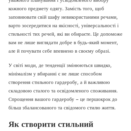
уважного планування і усвідомленого вибору
кожного предмету одягу. Замість того, щоб
заповнювати свій шафу невикористаними речами,
варто зосередитися на якісності, універсальності і
стильності тих речей, які ви обираєте. Це допоможе
вам не лише виглядати добре в будь-який момент,
але й почувати себе впевнено в своєму образі.
У світі моди, де тенденції змінюються швидко,
мінімалізм у вбиранні є не лише способом
створення стильного гардеробу, а й важливою
складовою сталого та освідомленого споживання.
Спрощення вашого гардеробу – це першокрок до
більш збалансованого та свідомого стилю життя.
Як створити стильний