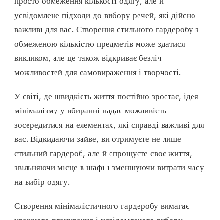
просто обмеження кількості одягу, але й
СТИЛЬНИЙ
ГАРДЕРОБ
усвідомлене підходи до вибору речей, які дійсно
З
важливі для вас. Створення стильного гардеробу з
ОБМЕЖЕНОЇ
КІЛЬКОСТІ
обмеженою кількістю предметів може здатися
РЕЧЕЙ
викликом, але це також відкриває безліч
можливостей для самовираження і творчості.
У світі, де швидкість життя постійно зростає, ідея
мінімалізму у вбиранні надає можливість
зосередитися на елементах, які справді важливі для
вас. Відкидаючи зайве, ви отримуєте не лише
стильний гардероб, але й спрощуєте своє життя,
звільняючи місце в шафі і зменшуючи витрати часу
на вибір одягу.
Створення мінімалістичного гардеробу вимагає