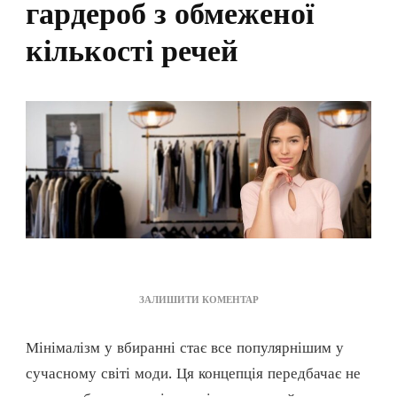
гардероб з обмеженої
кількості речей
ДО
ЗАЛИШИТИ КОМЕНТАР
МІНІМАЛІЗМ
У
Мінімалізм у вбиранні стає все популярнішим у
ВБИРАННІ:
ЯК
сучасному світі моди. Ця концепція передбачає не
СТВОРИТИ