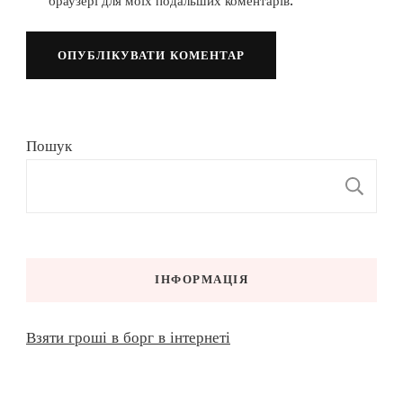
браузері для моїх подальших коментарів.
Пошук
П
ІНФОРМАЦІЯ
Взяти гроші в борг в інтернеті